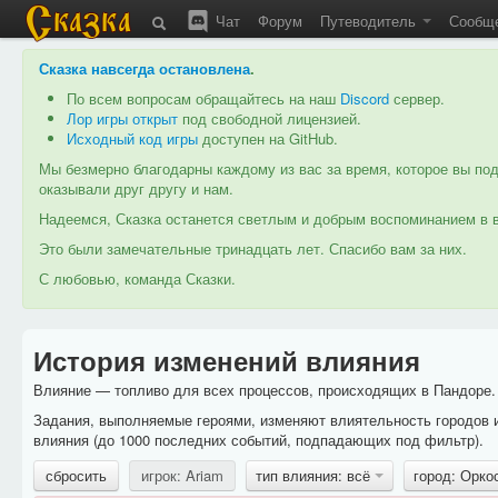
Чат
Форум
Путеводитель
Сообщ
Сказка навсегда остановлена
.
По всем вопросам обращайтесь на наш
Discord
сервер.
Лор игры открыт
под свободной лицензией.
Исходный код игры
доступен на GitHub.
Мы безмерно благодарны каждому из вас за время, которое вы под
оказывали друг другу и нам.
Надеемся, Сказка останется светлым и добрым воспоминанием в в
Это были замечательные тринадцать лет. Спасибо вам за них.
С любовью, команда Сказки.
История изменений влияния
Влияние — топливо для всех процессов, происходящих в Пандоре. 
Задания, выполняемые героями, изменяют влиятельность городов 
влияния (до 1000 последних событий, подпадающих под фильтр).
сбросить
игрок: Ariam
тип влияния: всё
город: Орко