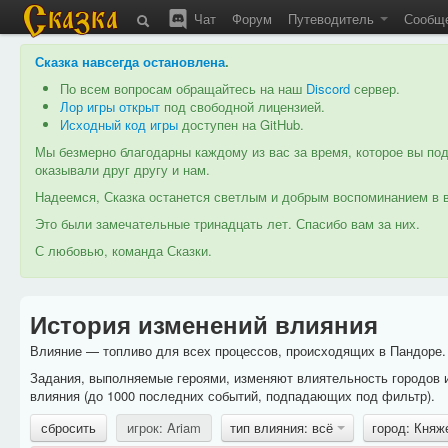
Чат
Форум
Путеводитель
Сообщ
Сказка навсегда остановлена
.
По всем вопросам обращайтесь на наш
Discord
сервер.
Лор игры открыт
под свободной лицензией.
Исходный код игры
доступен на GitHub.
Мы безмерно благодарны каждому из вас за время, которое вы под
оказывали друг другу и нам.
Надеемся, Сказка останется светлым и добрым воспоминанием в в
Это были замечательные тринадцать лет. Спасибо вам за них.
С любовью, команда Сказки.
История изменений влияния
Влияние — топливо для всех процессов, происходящих в Пандоре. 
Задания, выполняемые героями, изменяют влиятельность городов 
влияния (до 1000 последних событий, подпадающих под фильтр).
сбросить
игрок: Ariam
тип влияния: всё
город: Княж