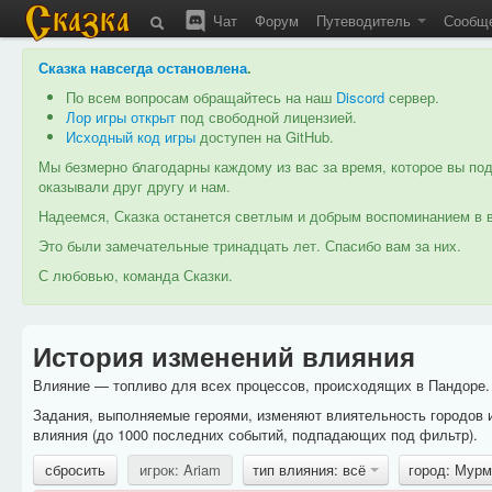
Чат
Форум
Путеводитель
Сообщ
Сказка навсегда остановлена
.
По всем вопросам обращайтесь на наш
Discord
сервер.
Лор игры открыт
под свободной лицензией.
Исходный код игры
доступен на GitHub.
Мы безмерно благодарны каждому из вас за время, которое вы под
оказывали друг другу и нам.
Надеемся, Сказка останется светлым и добрым воспоминанием в в
Это были замечательные тринадцать лет. Спасибо вам за них.
С любовью, команда Сказки.
История изменений влияния
Влияние — топливо для всех процессов, происходящих в Пандоре. 
Задания, выполняемые героями, изменяют влиятельность городов 
влияния (до 1000 последних событий, подпадающих под фильтр).
сбросить
игрок: Ariam
тип влияния: всё
город: Мур