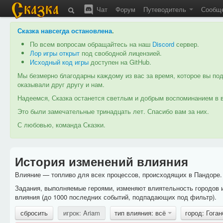
Чат
Форум
Путеводитель
Сообщ
Сказка навсегда остановлена
.
По всем вопросам обращайтесь на наш
Discord
сервер.
Лор игры открыт
под свободной лицензией.
Исходный код игры
доступен на GitHub.
Мы безмерно благодарны каждому из вас за время, которое вы под
оказывали друг другу и нам.
Надеемся, Сказка останется светлым и добрым воспоминанием в в
Это были замечательные тринадцать лет. Спасибо вам за них.
С любовью, команда Сказки.
История изменений влияния
Влияние — топливо для всех процессов, происходящих в Пандоре. 
Задания, выполняемые героями, изменяют влиятельность городов 
влияния (до 1000 последних событий, подпадающих под фильтр).
сбросить
игрок: Ariam
тип влияния: всё
город: Гога