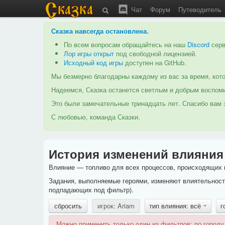
Чат
Форум
Путеводитель
Сказка навсегда остановлена
.
По всем вопросам обращайтесь на наш
Discord
серв
Лор игры открыт
под свободной лицензией.
Исходный код игры
доступен на GitHub.
Мы безмерно благодарны каждому из вас за время, кото
Надеемся, Сказка останется светлым и добрым воспоми
Это были замечательные тринадцать лет. Спасибо вам з
С любовью, команда Сказки.
История изменений влияния
Влияние — топливо для всех процессов, происходящих в
Задания, выполняемые героями, изменяют влиятельность
подпадающих под фильтр).
сбросить
игрок: Ariam
тип влияния: всё
г
Можно применить только один из фильтров: по городу,