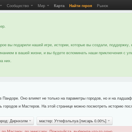
Сообщество
Мир
Карта
Найти героя
Рынок
ер.
рое вы подарили нашей игре, истории, которые вы создали, поддержку, 
нанием в вашей жизни, и вы будете вспоминать наши приключения с ул
а них.
 Пандоре. Оно влияет не только на параметры городов, но и на ладшаф
 городов и Мастеров. На этой странице можно посмотреть историю пос
ород: Дирнхолм
мастер: Уттефэльлуа [писарь 0.00%]
 по Мастеру, по эмиссару. Пожалуйста, выберите что-то одно.