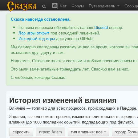
Чат
Форум
Путеводитель
Сообщ
Сказка навсегда остановлена
.
По всем вопросам обращайтесь на наш
Discord
сервер.
Лор игры открыт
под свободной лицензией.
Исходный код игры
доступен на GitHub.
Мы безмерно благодарны каждому из вас за время, которое вы под
оказывали друг другу и нам.
Надеемся, Сказка останется светлым и добрым воспоминанием в в
Это были замечательные тринадцать лет. Спасибо вам за них.
С любовью, команда Сказки.
История изменений влияния
Влияние — топливо для всех процессов, происходящих в Пандоре. 
Задания, выполняемые героями, изменяют влиятельность городов 
влияния (до 1000 последних событий, подпадающих под фильтр).
сбросить
игрок: Ariam
тип влияния: всё
город: Гога