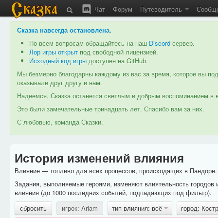
Чат
Форум
Путеводитель
Сообщ
Сказка навсегда остановлена
.
По всем вопросам обращайтесь на наш
Discord
сервер.
Лор игры открыт
под свободной лицензией.
Исходный код игры
доступен на GitHub.
Мы безмерно благодарны каждому из вас за время, которое вы под
оказывали друг другу и нам.
Надеемся, Сказка останется светлым и добрым воспоминанием в в
Это были замечательные тринадцать лет. Спасибо вам за них.
С любовью, команда Сказки.
История изменений влияния
Влияние — топливо для всех процессов, происходящих в Пандоре. 
Задания, выполняемые героями, изменяют влиятельность городов 
влияния (до 1000 последних событий, подпадающих под фильтр).
сбросить
игрок: Ariam
тип влияния: всё
город: Кос