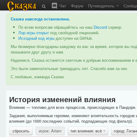
Чат
Форум
Путеводитель
Сообщ
Сказка навсегда остановлена
.
По всем вопросам обращайтесь на наш
Discord
сервер.
Лор игры открыт
под свободной лицензией.
Исходный код игры
доступен на GitHub.
Мы безмерно благодарны каждому из вас за время, которое вы под
оказывали друг другу и нам.
Надеемся, Сказка останется светлым и добрым воспоминанием в в
Это были замечательные тринадцать лет. Спасибо вам за них.
С любовью, команда Сказки.
История изменений влияния
Влияние — топливо для всех процессов, происходящих в Пандоре. 
Задания, выполняемые героями, изменяют влиятельность городов 
влияния (до 1000 последних событий, подпадающих под фильтр).
сбросить
игрок: Ariam
тип влияния: всё
город: Гога