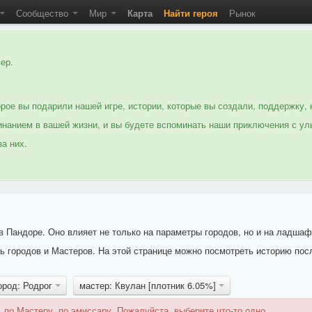
Сообщество
Мир
Карта
Найти героя
Рынок
ер.
рое вы подарили нашей игре, истории, которые вы создали, поддержку, 
нанием в вашей жизни, и вы будете вспоминать наши приключения с ул
а них.
 Пандоре. Оно влияет не только на параметры городов, но и на ладшаф
 городов и Мастеров. На этой странице можно посмотреть историю пос
ород: Родрог
мастер: Квулан [плотник 6.05%]
 по Мастеру, по эмиссару. Пожалуйста, выберите что-то одно.