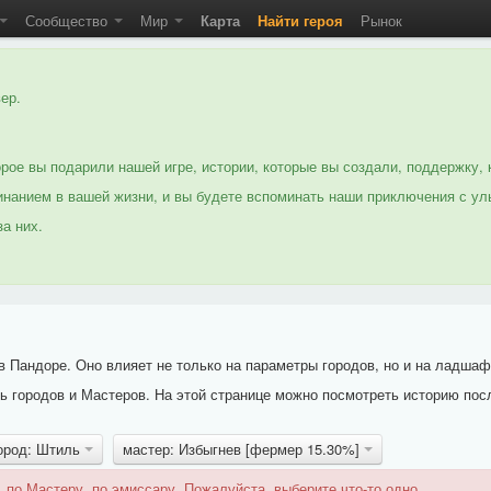
Сообщество
Мир
Карта
Найти героя
Рынок
ер.
рое вы подарили нашей игре, истории, которые вы создали, поддержку, 
нанием в вашей жизни, и вы будете вспоминать наши приключения с ул
а них.
 Пандоре. Оно влияет не только на параметры городов, но и на ладшаф
 городов и Мастеров. На этой странице можно посмотреть историю пос
ород: Штиль
мастер: Избыгнев [фермер 15.30%]
 по Мастеру, по эмиссару. Пожалуйста, выберите что-то одно.