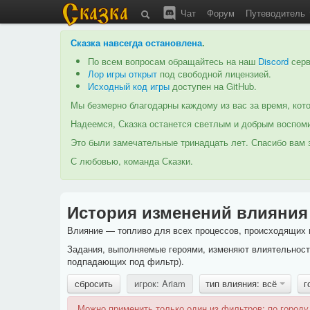
Чат
Форум
Путеводитель
Сказка навсегда остановлена
.
По всем вопросам обращайтесь на наш
Discord
серв
Лор игры открыт
под свободной лицензией.
Исходный код игры
доступен на GitHub.
Мы безмерно благодарны каждому из вас за время, кото
Надеемся, Сказка останется светлым и добрым воспоми
Это были замечательные тринадцать лет. Спасибо вам з
С любовью, команда Сказки.
История изменений влияния
Влияние — топливо для всех процессов, происходящих в
Задания, выполняемые героями, изменяют влиятельность
подпадающих под фильтр).
сбросить
игрок: Ariam
тип влияния: всё
г
Можно применить только один из фильтров: по городу,