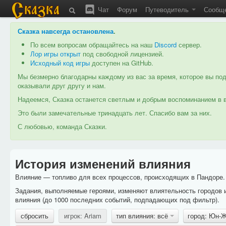
Чат
Форум
Путеводитель
Сообщ
Сказка навсегда остановлена
.
По всем вопросам обращайтесь на наш
Discord
сервер.
Лор игры открыт
под свободной лицензией.
Исходный код игры
доступен на GitHub.
Мы безмерно благодарны каждому из вас за время, которое вы под
оказывали друг другу и нам.
Надеемся, Сказка останется светлым и добрым воспоминанием в в
Это были замечательные тринадцать лет. Спасибо вам за них.
С любовью, команда Сказки.
История изменений влияния
Влияние — топливо для всех процессов, происходящих в Пандоре. 
Задания, выполняемые героями, изменяют влиятельность городов 
влияния (до 1000 последних событий, подпадающих под фильтр).
сбросить
игрок: Ariam
тип влияния: всё
город: Юн-