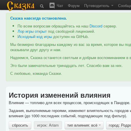
Чат
Форум
Путеводитель
Сообщ
Сказка навсегда остановлена
.
По всем вопросам обращайтесь на наш
Discord
сервер.
Лор игры открыт
под свободной лицензией.
Исходный код игры
доступен на GitHub.
Мы безмерно благодарны каждому из вас за время, которое вы под
оказывали друг другу и нам.
Надеемся, Сказка останется светлым и добрым воспоминанием в в
Это были замечательные тринадцать лет. Спасибо вам за них.
С любовью, команда Сказки.
История изменений влияния
Влияние — топливо для всех процессов, происходящих в Пандоре. 
Задания, выполняемые героями, изменяют влиятельность городов 
влияния (до 1000 последних событий, подпадающих под фильтр).
сбросить
игрок: Ariam
тип влияния: всё
город: Родр