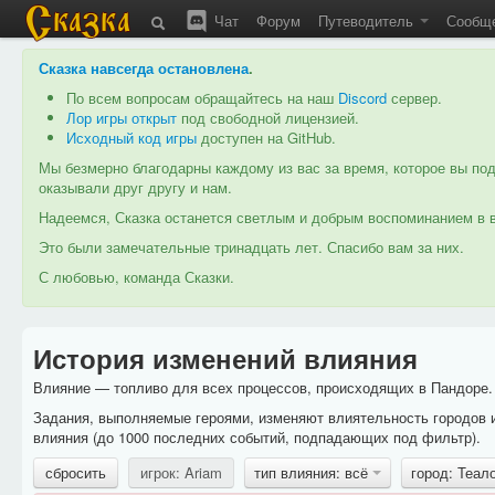
Чат
Форум
Путеводитель
Сообщ
Сказка навсегда остановлена
.
По всем вопросам обращайтесь на наш
Discord
сервер.
Лор игры открыт
под свободной лицензией.
Исходный код игры
доступен на GitHub.
Мы безмерно благодарны каждому из вас за время, которое вы под
оказывали друг другу и нам.
Надеемся, Сказка останется светлым и добрым воспоминанием в в
Это были замечательные тринадцать лет. Спасибо вам за них.
С любовью, команда Сказки.
История изменений влияния
Влияние — топливо для всех процессов, происходящих в Пандоре. 
Задания, выполняемые героями, изменяют влиятельность городов 
влияния (до 1000 последних событий, подпадающих под фильтр).
сбросить
игрок: Ariam
тип влияния: всё
город: Теал