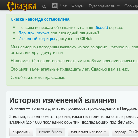
Чат
Форум
Путеводитель
Сообщ
Сказка навсегда остановлена
.
По всем вопросам обращайтесь на наш
Discord
сервер.
Лор игры открыт
под свободной лицензией.
Исходный код игры
доступен на GitHub.
Мы безмерно благодарны каждому из вас за время, которое вы под
оказывали друг другу и нам.
Надеемся, Сказка останется светлым и добрым воспоминанием в в
Это были замечательные тринадцать лет. Спасибо вам за них.
С любовью, команда Сказки.
История изменений влияния
Влияние — топливо для всех процессов, происходящих в Пандоре. 
Задания, выполняемые героями, изменяют влиятельность городов 
влияния (до 1000 последних событий, подпадающих под фильтр).
сбросить
игрок: Ariam
тип влияния: всё
город: Юн-