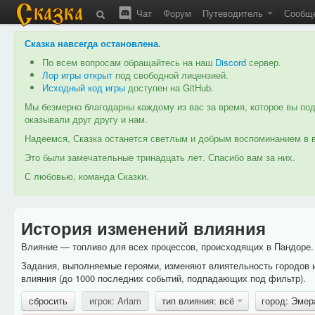
Чат
Форум
Путеводитель
Сообщ
Сказка навсегда остановлена
.
По всем вопросам обращайтесь на наш
Discord
сервер.
Лор игры открыт
под свободной лицензией.
Исходный код игры
доступен на GitHub.
Мы безмерно благодарны каждому из вас за время, которое вы под
оказывали друг другу и нам.
Надеемся, Сказка останется светлым и добрым воспоминанием в в
Это были замечательные тринадцать лет. Спасибо вам за них.
С любовью, команда Сказки.
История изменений влияния
Влияние — топливо для всех процессов, происходящих в Пандоре. 
Задания, выполняемые героями, изменяют влиятельность городов 
влияния (до 1000 последних событий, подпадающих под фильтр).
сбросить
игрок: Ariam
тип влияния: всё
город: Эме