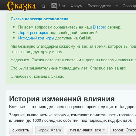
Чат
Форум
Путеводитель
Сообщ
Сказка навсегда остановлена
.
По всем вопросам обращайтесь на наш
Discord
сервер.
Лор игры открыт
под свободной лицензией.
Исходный код игры
доступен на GitHub.
Мы безмерно благодарны каждому из вас за время, которое вы под
оказывали друг другу и нам.
Надеемся, Сказка останется светлым и добрым воспоминанием в в
Это были замечательные тринадцать лет. Спасибо вам за них.
С любовью, команда Сказки.
История изменений влияния
Влияние — топливо для всех процессов, происходящих в Пандоре. 
Задания, выполняемые героями, изменяют влиятельность городов 
влияния (до 1000 последних событий, подпадающих под фильтр).
сбросить
игрок: Ariam
тип влияния: всё
город: Орко