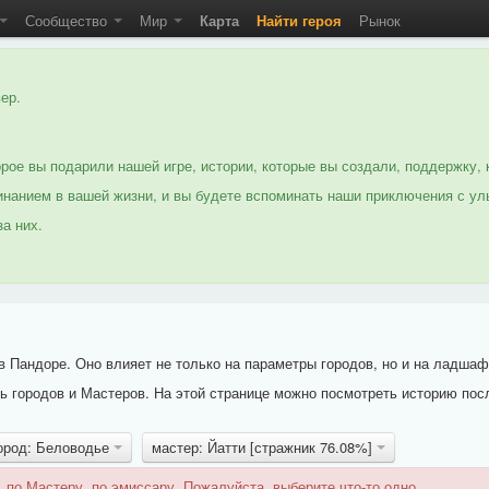
Сообщество
Мир
Карта
Найти героя
Рынок
ер.
рое вы подарили нашей игре, истории, которые вы создали, поддержку, 
нанием в вашей жизни, и вы будете вспоминать наши приключения с ул
а них.
 Пандоре. Оно влияет не только на параметры городов, но и на ладшаф
 городов и Мастеров. На этой странице можно посмотреть историю пос
ород: Беловодье
мастер: Йатти [стражник 76.08%]
 по Мастеру, по эмиссару. Пожалуйста, выберите что-то одно.