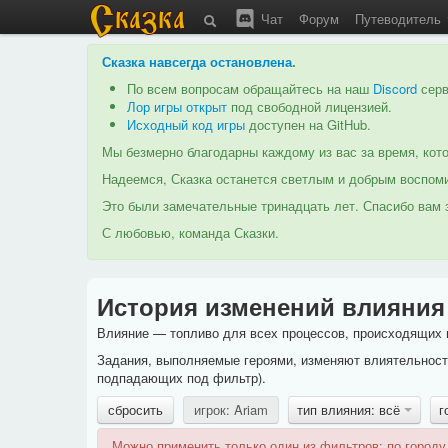
Чат
Форум
Путеводитель
Сказка навсегда остановлена
.
По всем вопросам обращайтесь на наш
Discord
серв
Лор игры открыт
под свободной лицензией.
Исходный код игры
доступен на GitHub.
Мы безмерно благодарны каждому из вас за время, кото
Надеемся, Сказка останется светлым и добрым воспоми
Это были замечательные тринадцать лет. Спасибо вам з
С любовью, команда Сказки.
История изменений влияния
Влияние — топливо для всех процессов, происходящих в
Задания, выполняемые героями, изменяют влиятельность
подпадающих под фильтр).
сбросить
игрок: Ariam
тип влияния: всё
г
Можно применить только один из фильтров: по городу,