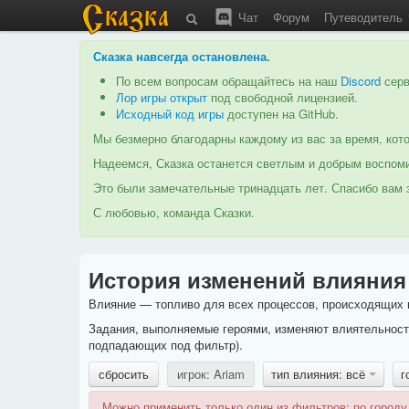
Чат
Форум
Путеводитель
Сказка навсегда остановлена
.
По всем вопросам обращайтесь на наш
Discord
серв
Лор игры открыт
под свободной лицензией.
Исходный код игры
доступен на GitHub.
Мы безмерно благодарны каждому из вас за время, кото
Надеемся, Сказка останется светлым и добрым воспоми
Это были замечательные тринадцать лет. Спасибо вам з
С любовью, команда Сказки.
История изменений влияния
Влияние — топливо для всех процессов, происходящих в
Задания, выполняемые героями, изменяют влиятельность
подпадающих под фильтр).
сбросить
игрок: Ariam
тип влияния: всё
г
Можно применить только один из фильтров: по городу,