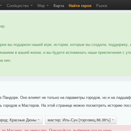
Сообщество
Мир
Карта
Найти героя
Рынок
ер.
рое вы подарили нашей игре, истории, которые вы создали, поддержку, 
нанием в вашей жизни, и вы будете вспоминать наши приключения с ул
а них.
 Пандоре. Оно влияет не только на параметры городов, но и на ладшаф
 городов и Мастеров. На этой странице можно посмотреть историю пос
ород: Красные Дюны
мастер: Иль-Сун [торговец 66.36%]
 по Мастеру, по эмиссару. Пожалуйста, выберите что-то одно.