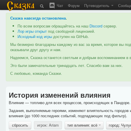
Чат
Форум
Путеводитель
Сообщ
Сказка навсегда остановлена
.
По всем вопросам обращайтесь на наш
Discord
сервер.
Лор игры открыт
под свободной лицензией.
Исходный код игры
доступен на GitHub.
Мы безмерно благодарны каждому из вас за время, которое вы под
оказывали друг другу и нам.
Надеемся, Сказка останется светлым и добрым воспоминанием в в
Это были замечательные тринадцать лет. Спасибо вам за них.
С любовью, команда Сказки.
История изменений влияния
Влияние — топливо для всех процессов, происходящих в Пандоре. 
Задания, выполняемые героями, изменяют влиятельность городов 
влияния (до 1000 последних событий, подпадающих под фильтр).
сбросить
игрок: Ariam
тип влияния: всё
город: Чул