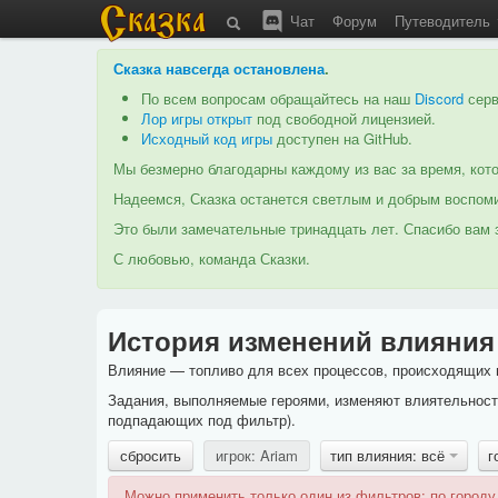
Чат
Форум
Путеводитель
Сказка навсегда остановлена
.
По всем вопросам обращайтесь на наш
Discord
серв
Лор игры открыт
под свободной лицензией.
Исходный код игры
доступен на GitHub.
Мы безмерно благодарны каждому из вас за время, кото
Надеемся, Сказка останется светлым и добрым воспоми
Это были замечательные тринадцать лет. Спасибо вам з
С любовью, команда Сказки.
История изменений влияния
Влияние — топливо для всех процессов, происходящих в
Задания, выполняемые героями, изменяют влиятельность
подпадающих под фильтр).
сбросить
игрок: Ariam
тип влияния: всё
г
Можно применить только один из фильтров: по городу,