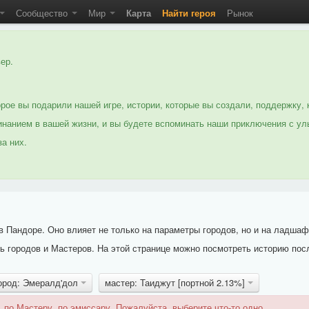
Сообщество
Мир
Карта
Найти героя
Рынок
ер.
рое вы подарили нашей игре, истории, которые вы создали, поддержку, 
нанием в вашей жизни, и вы будете вспоминать наши приключения с ул
а них.
 Пандоре. Оно влияет не только на параметры городов, но и на ладшаф
 городов и Мастеров. На этой странице можно посмотреть историю пос
ород: Эмералд'дол
мастер: Таиджут [портной 2.13%]
 по Мастеру, по эмиссару. Пожалуйста, выберите что-то одно.