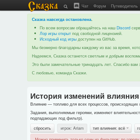
Чат
Форум
Путеводитель
Сказка навсегда остановлена
.
По всем вопросам обращайтесь на наш
Discord
серв
Лор игры открыт
под свободной лицензией.
Исходный код игры
доступен на GitHub.
Мы безмерно благодарны каждому из вас за время, кото
Надеемся, Сказка останется светлым и добрым воспоми
Это были замечательные тринадцать лет. Спасибо вам з
С любовью, команда Сказки.
История изменений влияния
Влияние — топливо для всех процессов, происходящих в
Задания, выполняемые героями, изменяют влиятельность
подпадающих под фильтр).
сбросить
игрок: Ariam
тип влияния: всё
г
Можно применить только один из фильтров: по городу,