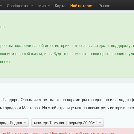
Сообщество
Мир
Карта
Найти героя
Рынок
ер.
рое вы подарили нашей игре, истории, которые вы создали, поддержку, 
нанием в вашей жизни, и вы будете вспоминать наши приключения с ул
а них.
 Пандоре. Оно влияет не только на параметры городов, но и на ладшаф
 городов и Мастеров. На этой странице можно посмотреть историю пос
ород: Родрог
мастер: Темужин [фермер 20.93%]
 по Мастеру, по эмиссару. Пожалуйста, выберите что-то одно.