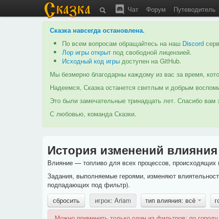
Чат
Форум
Путеводитель
Сказка навсегда остановлена
.
По всем вопросам обращайтесь на наш
Discord
серв
Лор игры открыт
под свободной лицензией.
Исходный код игры
доступен на GitHub.
Мы безмерно благодарны каждому из вас за время, кото
Надеемся, Сказка останется светлым и добрым воспоми
Это были замечательные тринадцать лет. Спасибо вам з
С любовью, команда Сказки.
История изменений влияния
Влияние — топливо для всех процессов, происходящих в
Задания, выполняемые героями, изменяют влиятельность
подпадающих под фильтр).
сбросить
игрок: Ariam
тип влияния: всё
г
Можно применить только один из фильтров: по городу,