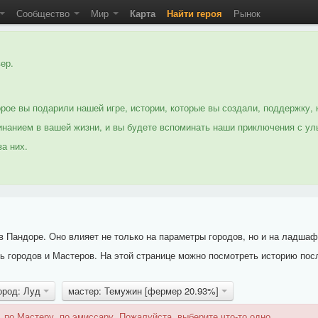
Сообщество
Мир
Карта
Найти героя
Рынок
ер.
рое вы подарили нашей игре, истории, которые вы создали, поддержку, 
нанием в вашей жизни, и вы будете вспоминать наши приключения с ул
а них.
 Пандоре. Оно влияет не только на параметры городов, но и на ладшаф
 городов и Мастеров. На этой странице можно посмотреть историю пос
ород: Луд
мастер: Темужин [фермер 20.93%]
 по Мастеру, по эмиссару. Пожалуйста, выберите что-то одно.