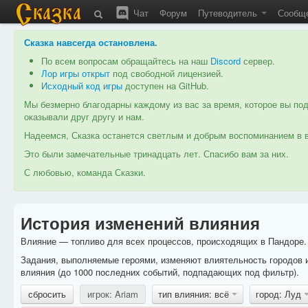
Чат
Форум
Путеводитель
Сообщ
Сказка навсегда остановлена
.
По всем вопросам обращайтесь на наш
Discord
сервер.
Лор игры открыт
под свободной лицензией.
Исходный код игры
доступен на GitHub.
Мы безмерно благодарны каждому из вас за время, которое вы под
оказывали друг другу и нам.
Надеемся, Сказка останется светлым и добрым воспоминанием в в
Это были замечательные тринадцать лет. Спасибо вам за них.
С любовью, команда Сказки.
История изменений влияния
Влияние — топливо для всех процессов, происходящих в Пандоре. 
Задания, выполняемые героями, изменяют влиятельность городов 
влияния (до 1000 последних событий, подпадающих под фильтр).
сбросить
игрок: Ariam
тип влияния: всё
город: Луд