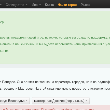
Сообщество
Мир
Карта
Найти героя
Рынок
ер.
рое вы подарили нашей игре, истории, которые вы создали, поддержку, 
нанием в вашей жизни, и вы будете вспоминать наши приключения с ул
а них.
 Пандоре. Оно влияет не только на параметры городов, но и на ладшаф
 городов и Мастеров. На этой странице можно посмотреть историю пос
ород: Беловодье
мастер: сах'Дхокиер [вор 71.03%]
 по Мастеру, по эмиссару. Пожалуйста, выберите что-то одно.