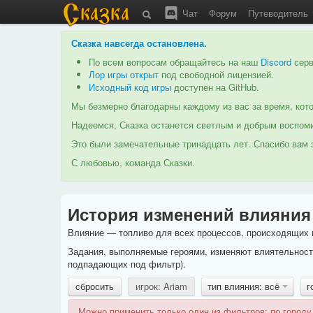
Чат
Форум
Путеводитель
Сказка навсегда остановлена
.
По всем вопросам обращайтесь на наш
Discord
серв
Лор игры открыт
под свободной лицензией.
Исходный код игры
доступен на GitHub.
Мы безмерно благодарны каждому из вас за время, кото
Надеемся, Сказка останется светлым и добрым воспоми
Это были замечательные тринадцать лет. Спасибо вам з
С любовью, команда Сказки.
История изменений влияния
Влияние — топливо для всех процессов, происходящих в
Задания, выполняемые героями, изменяют влиятельность
подпадающих под фильтр).
сбросить
игрок: Ariam
тип влияния: всё
г
Можно применить только один из фильтров: по городу,