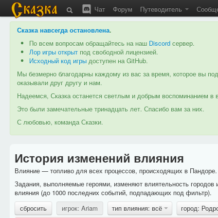
Чат
Форум
Путеводитель
Сообщ
Сказка навсегда остановлена
.
По всем вопросам обращайтесь на наш
Discord
сервер.
Лор игры открыт
под свободной лицензией.
Исходный код игры
доступен на GitHub.
Мы безмерно благодарны каждому из вас за время, которое вы под
оказывали друг другу и нам.
Надеемся, Сказка останется светлым и добрым воспоминанием в в
Это были замечательные тринадцать лет. Спасибо вам за них.
С любовью, команда Сказки.
История изменений влияния
Влияние — топливо для всех процессов, происходящих в Пандоре. 
Задания, выполняемые героями, изменяют влиятельность городов 
влияния (до 1000 последних событий, подпадающих под фильтр).
сбросить
игрок: Ariam
тип влияния: всё
город: Родр