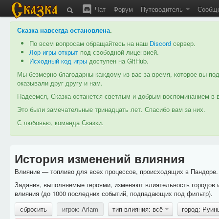
Чат
Форум
Путеводитель
Сообщ
Сказка навсегда остановлена
.
По всем вопросам обращайтесь на наш
Discord
сервер.
Лор игры открыт
под свободной лицензией.
Исходный код игры
доступен на GitHub.
Мы безмерно благодарны каждому из вас за время, которое вы под
оказывали друг другу и нам.
Надеемся, Сказка останется светлым и добрым воспоминанием в в
Это были замечательные тринадцать лет. Спасибо вам за них.
С любовью, команда Сказки.
История изменений влияния
Влияние — топливо для всех процессов, происходящих в Пандоре. 
Задания, выполняемые героями, изменяют влиятельность городов 
влияния (до 1000 последних событий, подпадающих под фильтр).
сбросить
игрок: Ariam
тип влияния: всё
город: Руи