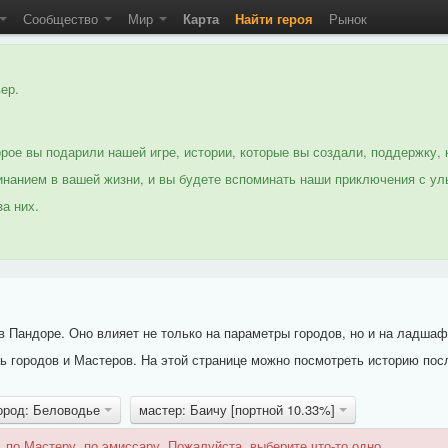
Сообщество
Мир
Карта
Найти героя
Рынок
ер.
рое вы подарили нашей игре, истории, которые вы создали, поддержку, 
нанием в вашей жизни, и вы будете вспоминать наши приключения с ул
а них.
 Пандоре. Оно влияет не только на параметры городов, но и на ладшаф
 городов и Мастеров. На этой странице можно посмотреть историю пос
ород: Беловодье
мастер: Баичу [портной 10.33%]
 по Мастеру, по эмиссару. Пожалуйста, выберите что-то одно.