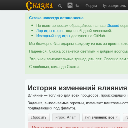
Чат
Форум
Путеводитель
Сказка навсегда остановлена
.
По всем вопросам обращайтесь на наш
Discord
серв
Лор игры открыт
под свободной лицензией.
Исходный код игры
доступен на GitHub.
Мы безмерно благодарны каждому из вас за время, кото
Надеемся, Сказка останется светлым и добрым воспоми
Это были замечательные тринадцать лет. Спасибо вам з
С любовью, команда Сказки.
История изменений влияния
Влияние — топливо для всех процессов, происходящих в
Задания, выполняемые героями, изменяют влиятельность
подпадающих под фильтр).
сбросить
игрок: Ariam
тип влияния: всё
г
Можно применить только один из фильтров: по городу,