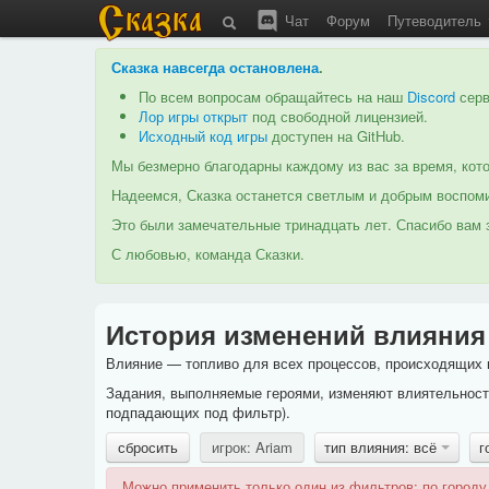
Чат
Форум
Путеводитель
Сказка навсегда остановлена
.
По всем вопросам обращайтесь на наш
Discord
серв
Лор игры открыт
под свободной лицензией.
Исходный код игры
доступен на GitHub.
Мы безмерно благодарны каждому из вас за время, кото
Надеемся, Сказка останется светлым и добрым воспоми
Это были замечательные тринадцать лет. Спасибо вам з
С любовью, команда Сказки.
История изменений влияния
Влияние — топливо для всех процессов, происходящих в
Задания, выполняемые героями, изменяют влиятельность
подпадающих под фильтр).
сбросить
игрок: Ariam
тип влияния: всё
г
Можно применить только один из фильтров: по городу,