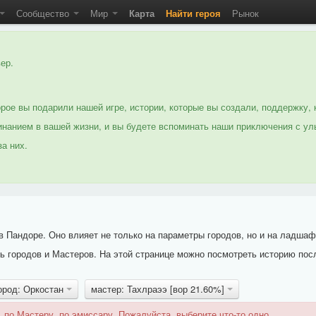
Сообщество
Мир
Карта
Найти героя
Рынок
ер.
рое вы подарили нашей игре, истории, которые вы создали, поддержку, 
нанием в вашей жизни, и вы будете вспоминать наши приключения с ул
а них.
 Пандоре. Оно влияет не только на параметры городов, но и на ладшаф
 городов и Мастеров. На этой странице можно посмотреть историю пос
ород: Оркостан
мастер: Тахлраээ [вор 21.60%]
 по Мастеру, по эмиссару. Пожалуйста, выберите что-то одно.