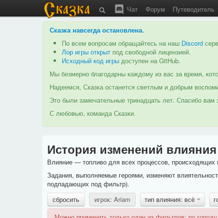
Чат
Форум
Путеводитель
Сказка навсегда остановлена
.
По всем вопросам обращайтесь на наш
Discord
серв
Лор игры открыт
под свободной лицензией.
Исходный код игры
доступен на GitHub.
Мы безмерно благодарны каждому из вас за время, кото
Надеемся, Сказка останется светлым и добрым воспоми
Это были замечательные тринадцать лет. Спасибо вам з
С любовью, команда Сказки.
История изменений влияния
Влияние — топливо для всех процессов, происходящих в
Задания, выполняемые героями, изменяют влиятельность
подпадающих под фильтр).
сбросить
игрок: Ariam
тип влияния: всё
г
Можно применить только один из фильтров: по городу,