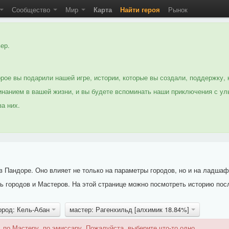
Сообщество
Мир
Карта
Найти героя
Рынок
ер.
рое вы подарили нашей игре, истории, которые вы создали, поддержку, 
нанием в вашей жизни, и вы будете вспоминать наши приключения с ул
а них.
 Пандоре. Оно влияет не только на параметры городов, но и на ладшаф
 городов и Мастеров. На этой странице можно посмотреть историю пос
ород: Кель-Абан
мастер: Рагенхильд [алхимик 18.84%]
 по Мастеру, по эмиссару. Пожалуйста, выберите что-то одно.