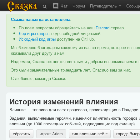
Чат
Форум
Путеводитель
Сообщ
Сказка навсегда остановлена
.
По всем вопросам обращайтесь на наш
Discord
сервер.
Лор игры открыт
под свободной лицензией.
Исходный код игры
доступен на GitHub.
Мы безмерно благодарны каждому из вас за время, которое вы под
оказывали друг другу и нам.
Надеемся, Сказка останется светлым и добрым воспоминанием в в
Это были замечательные тринадцать лет. Спасибо вам за них.
С любовью, команда Сказки.
История изменений влияния
Влияние — топливо для всех процессов, происходящих в Пандоре. 
Задания, выполняемые героями, изменяют влиятельность городов 
влияния (до 1000 последних событий, подпадающих под фильтр).
сбросить
игрок: Ariam
тип влияния: всё
город: Эме