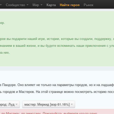
Сообщество
Мир
Карта
Найти героя
Рынок
ер.
рое вы подарили нашей игре, истории, которые вы создали, поддержку, 
нанием в вашей жизни, и вы будете вспоминать наши приключения с ул
а них.
 Пандоре. Оно влияет не только на параметры городов, но и на ладшаф
 городов и Мастеров. На этой странице можно посмотреть историю пос
ород: Луд
мастер: Меркид [вор 61.16%]
 по Мастеру, по эмиссару. Пожалуйста, выберите что-то одно.