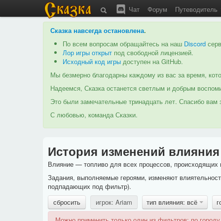
Чат
Форум
Путеводитель
Сказка навсегда остановлена
.
По всем вопросам обращайтесь на наш
Discord
серв
Лор игры открыт
под свободной лицензией.
Исходный код игры
доступен на GitHub.
Мы безмерно благодарны каждому из вас за время, кото
Надеемся, Сказка останется светлым и добрым воспоми
Это были замечательные тринадцать лет. Спасибо вам з
С любовью, команда Сказки.
История изменений влияния
Влияние — топливо для всех процессов, происходящих в
Задания, выполняемые героями, изменяют влиятельность
подпадающих под фильтр).
сбросить
игрок: Ariam
тип влияния: всё
г
Можно применить только один из фильтров: по городу,