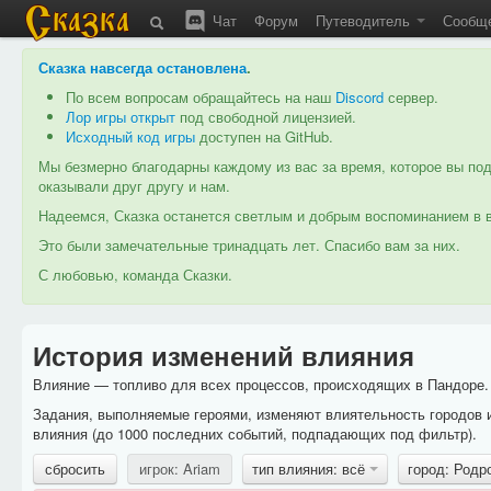
Чат
Форум
Путеводитель
Сообщ
Сказка навсегда остановлена
.
По всем вопросам обращайтесь на наш
Discord
сервер.
Лор игры открыт
под свободной лицензией.
Исходный код игры
доступен на GitHub.
Мы безмерно благодарны каждому из вас за время, которое вы под
оказывали друг другу и нам.
Надеемся, Сказка останется светлым и добрым воспоминанием в в
Это были замечательные тринадцать лет. Спасибо вам за них.
С любовью, команда Сказки.
История изменений влияния
Влияние — топливо для всех процессов, происходящих в Пандоре. 
Задания, выполняемые героями, изменяют влиятельность городов 
влияния (до 1000 последних событий, подпадающих под фильтр).
сбросить
игрок: Ariam
тип влияния: всё
город: Родр