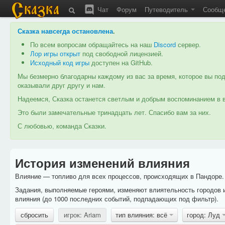
Чат
Форум
Путеводитель
Сообщ
Сказка навсегда остановлена
.
По всем вопросам обращайтесь на наш
Discord
сервер.
Лор игры открыт
под свободной лицензией.
Исходный код игры
доступен на GitHub.
Мы безмерно благодарны каждому из вас за время, которое вы под
оказывали друг другу и нам.
Надеемся, Сказка останется светлым и добрым воспоминанием в в
Это были замечательные тринадцать лет. Спасибо вам за них.
С любовью, команда Сказки.
История изменений влияния
Влияние — топливо для всех процессов, происходящих в Пандоре. 
Задания, выполняемые героями, изменяют влиятельность городов 
влияния (до 1000 последних событий, подпадающих под фильтр).
сбросить
игрок: Ariam
тип влияния: всё
город: Луд