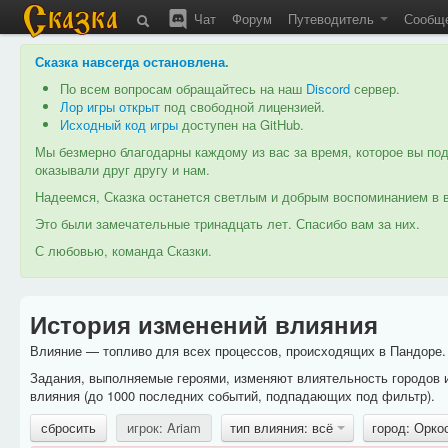
Чат
Форум
Путеводитель
Сообщ
Сказка навсегда остановлена
.
По всем вопросам обращайтесь на наш
Discord
сервер.
Лор игры открыт
под свободной лицензией.
Исходный код игры
доступен на GitHub.
Мы безмерно благодарны каждому из вас за время, которое вы под
оказывали друг другу и нам.
Надеемся, Сказка останется светлым и добрым воспоминанием в в
Это были замечательные тринадцать лет. Спасибо вам за них.
С любовью, команда Сказки.
История изменений влияния
Влияние — топливо для всех процессов, происходящих в Пандоре. 
Задания, выполняемые героями, изменяют влиятельность городов 
влияния (до 1000 последних событий, подпадающих под фильтр).
сбросить
игрок: Ariam
тип влияния: всё
город: Орко