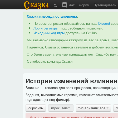
Чат
Форум
Путеводитель
Сказка навсегда остановлена
.
По всем вопросам обращайтесь на наш
Discord
серв
Лор игры открыт
под свободной лицензией.
Исходный код игры
доступен на GitHub.
Мы безмерно благодарны каждому из вас за время, кото
Надеемся, Сказка останется светлым и добрым воспоми
Это были замечательные тринадцать лет. Спасибо вам з
С любовью, команда Сказки.
История изменений влияния
Влияние — топливо для всех процессов, происходящих в
Задания, выполняемые героями, изменяют влиятельность
подпадающих под фильтр).
сбросить
игрок: Ariam
тип влияния: всё
г
Можно применить только один из фильтров: по городу,