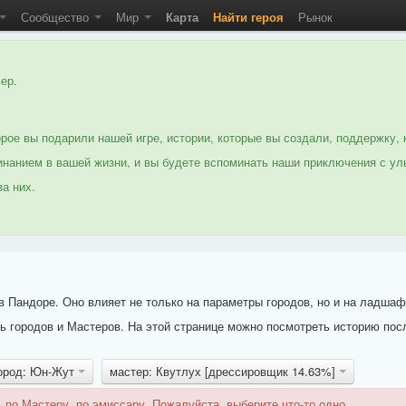
Сообщество
Мир
Карта
Найти героя
Рынок
ер.
рое вы подарили нашей игре, истории, которые вы создали, поддержку, 
нанием в вашей жизни, и вы будете вспоминать наши приключения с ул
а них.
 Пандоре. Оно влияет не только на параметры городов, но и на ладшаф
 городов и Мастеров. На этой странице можно посмотреть историю пос
ород: Юн-Жут
мастер: Квутлух [дрессировщик 14.63%]
 по Мастеру, по эмиссару. Пожалуйста, выберите что-то одно.