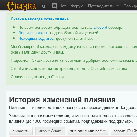
Чат
Форум
Путеводитель
Сообщ
Сказка навсегда остановлена
.
По всем вопросам обращайтесь на наш
Discord
сервер.
Лор игры открыт
под свободной лицензией.
Исходный код игры
доступен на GitHub.
Мы безмерно благодарны каждому из вас за время, которое вы под
оказывали друг другу и нам.
Надеемся, Сказка останется светлым и добрым воспоминанием в в
Это были замечательные тринадцать лет. Спасибо вам за них.
С любовью, команда Сказки.
История изменений влияния
Влияние — топливо для всех процессов, происходящих в Пандоре. 
Задания, выполняемые героями, изменяют влиятельность городов 
влияния (до 1000 последних событий, подпадающих под фильтр).
сбросить
игрок: Ariam
тип влияния: всё
город: Юн-