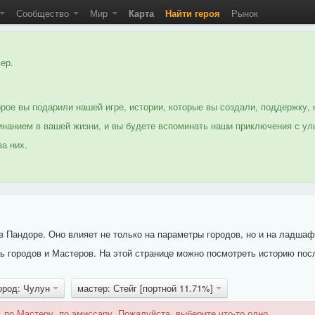
Сообщество
Мир
Карта
Найти героя
Рынок
ер.
рое вы подарили нашей игре, истории, которые вы создали, поддержку, 
нанием в вашей жизни, и вы будете вспоминать наши приключения с ул
а них.
 Пандоре. Оно влияет не только на параметры городов, но и на ладшаф
 городов и Мастеров. На этой странице можно посмотреть историю пос
ород: Чулун
мастер: Стейг [портной 11.71%]
 по Мастеру, по эмиссару. Пожалуйста, выберите что-то одно.