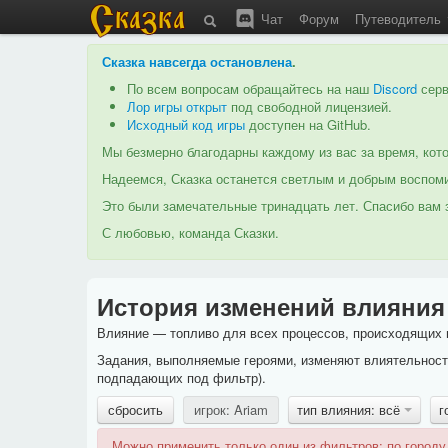
Чат
Форум
Путеводитель
Сказка навсегда остановлена
.
По всем вопросам обращайтесь на наш
Discord
серв
Лор игры открыт
под свободной лицензией.
Исходный код игры
доступен на GitHub.
Мы безмерно благодарны каждому из вас за время, кото
Надеемся, Сказка останется светлым и добрым воспоми
Это были замечательные тринадцать лет. Спасибо вам з
С любовью, команда Сказки.
История изменений влияния
Влияние — топливо для всех процессов, происходящих в
Задания, выполняемые героями, изменяют влиятельность
подпадающих под фильтр).
сбросить
игрок: Ariam
тип влияния: всё
г
Можно применить только один из фильтров: по городу,