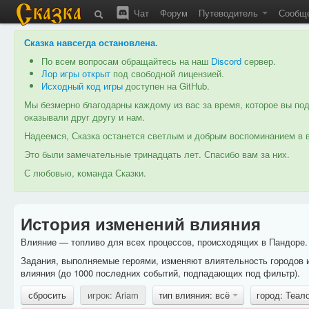
Чат
Форум
Путеводитель
Сообщ
Сказка навсегда остановлена
.
По всем вопросам обращайтесь на наш
Discord
сервер.
Лор игры открыт
под свободной лицензией.
Исходный код игры
доступен на GitHub.
Мы безмерно благодарны каждому из вас за время, которое вы под
оказывали друг другу и нам.
Надеемся, Сказка останется светлым и добрым воспоминанием в в
Это были замечательные тринадцать лет. Спасибо вам за них.
С любовью, команда Сказки.
История изменений влияния
Влияние — топливо для всех процессов, происходящих в Пандоре. 
Задания, выполняемые героями, изменяют влиятельность городов 
влияния (до 1000 последних событий, подпадающих под фильтр).
сбросить
игрок: Ariam
тип влияния: всё
город: Теал