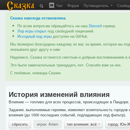
Чат
Форум
Путеводитель
Сообщ
Сказка навсегда остановлена
.
По всем вопросам обращайтесь на наш
Discord
сервер.
Лор игры открыт
под свободной лицензией.
Исходный код игры
доступен на GitHub.
Мы безмерно благодарны каждому из вас за время, которое вы под
оказывали друг другу и нам.
Надеемся, Сказка останется светлым и добрым воспоминанием в в
Это были замечательные тринадцать лет. Спасибо вам за них.
С любовью, команда Сказки.
История изменений влияния
Влияние — топливо для всех процессов, происходящих в Пандоре. 
Задания, выполняемые героями, изменяют влиятельность городов 
влияния (до 1000 последних событий, подпадающих под фильтр).
сбросить
игрок: Ariam
тип влияния: всё
город: Юн-