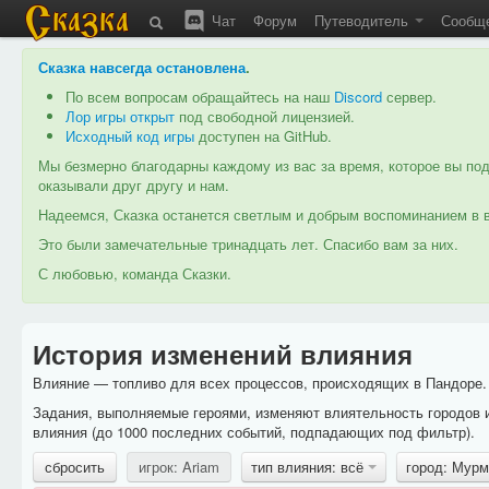
Чат
Форум
Путеводитель
Сообщ
Сказка навсегда остановлена
.
По всем вопросам обращайтесь на наш
Discord
сервер.
Лор игры открыт
под свободной лицензией.
Исходный код игры
доступен на GitHub.
Мы безмерно благодарны каждому из вас за время, которое вы под
оказывали друг другу и нам.
Надеемся, Сказка останется светлым и добрым воспоминанием в в
Это были замечательные тринадцать лет. Спасибо вам за них.
С любовью, команда Сказки.
История изменений влияния
Влияние — топливо для всех процессов, происходящих в Пандоре. 
Задания, выполняемые героями, изменяют влиятельность городов 
влияния (до 1000 последних событий, подпадающих под фильтр).
сбросить
игрок: Ariam
тип влияния: всё
город: Мур