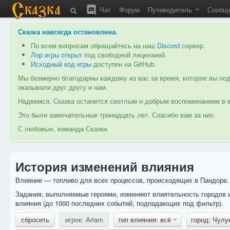
Чат
Форум
Путеводитель
Сообщ
Сказка навсегда остановлена
.
По всем вопросам обращайтесь на наш
Discord
сервер.
Лор игры открыт
под свободной лицензией.
Исходный код игры
доступен на GitHub.
Мы безмерно благодарны каждому из вас за время, которое вы под
оказывали друг другу и нам.
Надеемся, Сказка останется светлым и добрым воспоминанием в в
Это были замечательные тринадцать лет. Спасибо вам за них.
С любовью, команда Сказки.
История изменений влияния
Влияние — топливо для всех процессов, происходящих в Пандоре. 
Задания, выполняемые героями, изменяют влиятельность городов 
влияния (до 1000 последних событий, подпадающих под фильтр).
сбросить
игрок: Ariam
тип влияния: всё
город: Чул