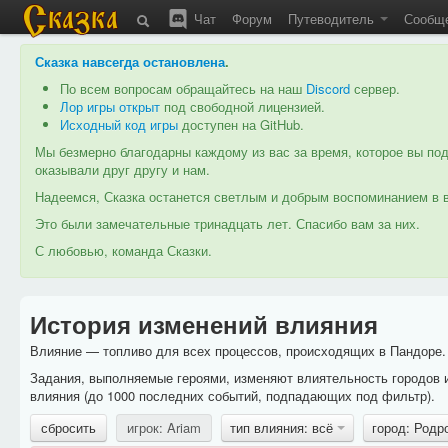
Чат
Форум
Путеводитель
Сообщ
Сказка навсегда остановлена
.
По всем вопросам обращайтесь на наш
Discord
сервер.
Лор игры открыт
под свободной лицензией.
Исходный код игры
доступен на GitHub.
Мы безмерно благодарны каждому из вас за время, которое вы под
оказывали друг другу и нам.
Надеемся, Сказка останется светлым и добрым воспоминанием в в
Это были замечательные тринадцать лет. Спасибо вам за них.
С любовью, команда Сказки.
История изменений влияния
Влияние — топливо для всех процессов, происходящих в Пандоре. 
Задания, выполняемые героями, изменяют влиятельность городов 
влияния (до 1000 последних событий, подпадающих под фильтр).
сбросить
игрок: Ariam
тип влияния: всё
город: Родр