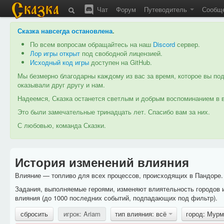
Чат
Форум
Путеводитель
Сообщ
Сказка навсегда остановлена
.
По всем вопросам обращайтесь на наш
Discord
сервер.
Лор игры открыт
под свободной лицензией.
Исходный код игры
доступен на GitHub.
Мы безмерно благодарны каждому из вас за время, которое вы под
оказывали друг другу и нам.
Надеемся, Сказка останется светлым и добрым воспоминанием в в
Это были замечательные тринадцать лет. Спасибо вам за них.
С любовью, команда Сказки.
История изменений влияния
Влияние — топливо для всех процессов, происходящих в Пандоре. 
Задания, выполняемые героями, изменяют влиятельность городов 
влияния (до 1000 последних событий, подпадающих под фильтр).
сбросить
игрок: Ariam
тип влияния: всё
город: Мур