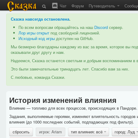
Чат
Форум
Путеводитель
Сообщ
Сказка навсегда остановлена
.
По всем вопросам обращайтесь на наш
Discord
сервер.
Лор игры открыт
под свободной лицензией.
Исходный код игры
доступен на GitHub.
Мы безмерно благодарны каждому из вас за время, которое вы под
оказывали друг другу и нам.
Надеемся, Сказка останется светлым и добрым воспоминанием в в
Это были замечательные тринадцать лет. Спасибо вам за них.
С любовью, команда Сказки.
История изменений влияния
Влияние — топливо для всех процессов, происходящих в Пандоре. 
Задания, выполняемые героями, изменяют влиятельность городов 
влияния (до 1000 последних событий, подпадающих под фильтр).
сбросить
игрок: Ariam
тип влияния: всё
город: Луд