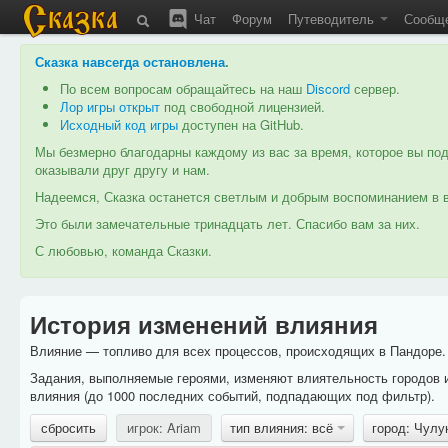
Чат
Форум
Путеводитель
Сообщ
Сказка навсегда остановлена
.
По всем вопросам обращайтесь на наш
Discord
сервер.
Лор игры открыт
под свободной лицензией.
Исходный код игры
доступен на GitHub.
Мы безмерно благодарны каждому из вас за время, которое вы под
оказывали друг другу и нам.
Надеемся, Сказка останется светлым и добрым воспоминанием в в
Это были замечательные тринадцать лет. Спасибо вам за них.
С любовью, команда Сказки.
История изменений влияния
Влияние — топливо для всех процессов, происходящих в Пандоре. 
Задания, выполняемые героями, изменяют влиятельность городов 
влияния (до 1000 последних событий, подпадающих под фильтр).
сбросить
игрок: Ariam
тип влияния: всё
город: Чул