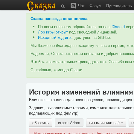
Чат
Форум
Путеводитель
Сказка навсегда остановлена
.
По всем вопросам обращайтесь на наш
Discord
серв
Лор игры открыт
под свободной лицензией.
Исходный код игры
доступен на GitHub.
Мы безмерно благодарны каждому из вас за время, кото
Надеемся, Сказка останется светлым и добрым воспоми
Это были замечательные тринадцать лет. Спасибо вам з
С любовью, команда Сказки.
История изменений влияния
Влияние — топливо для всех процессов, происходящих в
Задания, выполняемые героями, изменяют влиятельность
подпадающих под фильтр).
сбросить
игрок: Ariam
тип влияния: всё
г
Можно применить только один из фильтров: по городу,