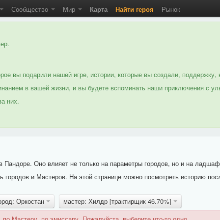
Сообщество
Мир
Карта
Найти героя
Рынок
ер.
рое вы подарили нашей игре, истории, которые вы создали, поддержку, 
нанием в вашей жизни, и вы будете вспоминать наши приключения с ул
а них.
 Пандоре. Оно влияет не только на параметры городов, но и на ладшаф
 городов и Мастеров. На этой странице можно посмотреть историю пос
ород: Оркостан
мастер: Хилдр [трактирщик 46.70%]
 по Мастеру, по эмиссару. Пожалуйста, выберите что-то одно.