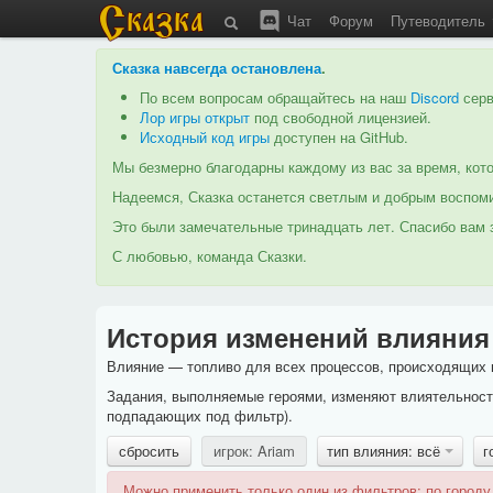
Чат
Форум
Путеводитель
Сказка навсегда остановлена
.
По всем вопросам обращайтесь на наш
Discord
серв
Лор игры открыт
под свободной лицензией.
Исходный код игры
доступен на GitHub.
Мы безмерно благодарны каждому из вас за время, кото
Надеемся, Сказка останется светлым и добрым воспоми
Это были замечательные тринадцать лет. Спасибо вам з
С любовью, команда Сказки.
История изменений влияния
Влияние — топливо для всех процессов, происходящих в
Задания, выполняемые героями, изменяют влиятельность
подпадающих под фильтр).
сбросить
игрок: Ariam
тип влияния: всё
г
Можно применить только один из фильтров: по городу,