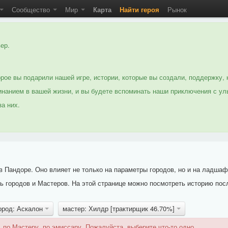
Сообщество
Мир
Карта
Найти героя
Рынок
ер.
рое вы подарили нашей игре, истории, которые вы создали, поддержку, 
нанием в вашей жизни, и вы будете вспоминать наши приключения с ул
а них.
 Пандоре. Оно влияет не только на параметры городов, но и на ладшаф
 городов и Мастеров. На этой странице можно посмотреть историю пос
ород: Аскалон
мастер: Хилдр [трактирщик 46.70%]
 по Мастеру, по эмиссару. Пожалуйста, выберите что-то одно.