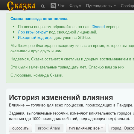
Чат
Форум
Путеводитель
Сообщ
Сказка навсегда остановлена
.
По всем вопросам обращайтесь на наш
Discord
сервер.
Лор игры открыт
под свободной лицензией.
Исходный код игры
доступен на GitHub.
Мы безмерно благодарны каждому из вас за время, которое вы под
оказывали друг другу и нам.
Надеемся, Сказка останется светлым и добрым воспоминанием в в
Это были замечательные тринадцать лет. Спасибо вам за них.
С любовью, команда Сказки.
История изменений влияния
Влияние — топливо для всех процессов, происходящих в Пандоре. 
Задания, выполняемые героями, изменяют влиятельность городов 
влияния (до 1000 последних событий, подпадающих под фильтр).
сбросить
игрок: Ariam
тип влияния: всё
город: Орко