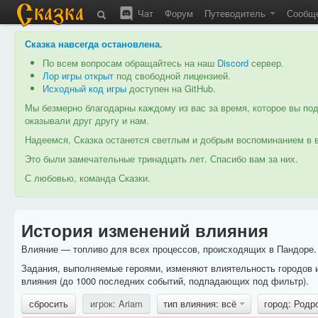
Чат
Форум
Путеводитель
Сообщ
Сказка навсегда остановлена
.
По всем вопросам обращайтесь на наш
Discord
сервер.
Лор игры открыт
под свободной лицензией.
Исходный код игры
доступен на GitHub.
Мы безмерно благодарны каждому из вас за время, которое вы под
оказывали друг другу и нам.
Надеемся, Сказка останется светлым и добрым воспоминанием в в
Это были замечательные тринадцать лет. Спасибо вам за них.
С любовью, команда Сказки.
История изменений влияния
Влияние — топливо для всех процессов, происходящих в Пандоре. 
Задания, выполняемые героями, изменяют влиятельность городов 
влияния (до 1000 последних событий, подпадающих под фильтр).
сбросить
игрок: Ariam
тип влияния: всё
город: Родр