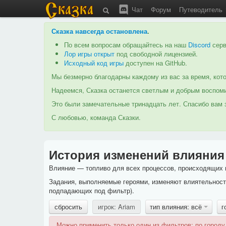
Чат
Форум
Путеводитель
Сказка навсегда остановлена
.
По всем вопросам обращайтесь на наш
Discord
серв
Лор игры открыт
под свободной лицензией.
Исходный код игры
доступен на GitHub.
Мы безмерно благодарны каждому из вас за время, кото
Надеемся, Сказка останется светлым и добрым воспоми
Это были замечательные тринадцать лет. Спасибо вам з
С любовью, команда Сказки.
История изменений влияния
Влияние — топливо для всех процессов, происходящих в
Задания, выполняемые героями, изменяют влиятельность
подпадающих под фильтр).
сбросить
игрок: Ariam
тип влияния: всё
г
Можно применить только один из фильтров: по городу,