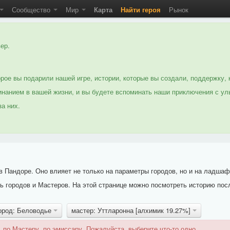
Сообщество
Мир
Карта
Найти героя
Рынок
ер.
рое вы подарили нашей игре, истории, которые вы создали, поддержку, 
нанием в вашей жизни, и вы будете вспоминать наши приключения с ул
а них.
 Пандоре. Оно влияет не только на параметры городов, но и на ладшаф
 городов и Мастеров. На этой странице можно посмотреть историю пос
ород: Беловодье
мастер: Уттларонна [алхимик 19.27%]
 по Мастеру, по эмиссару. Пожалуйста, выберите что-то одно.